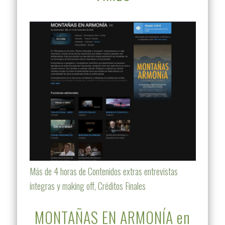
Más de 4 horas de Contenidos extras entrevistas
íntegras y making off, Créditos Finales
MONTAÑAS EN ARMONÍA en