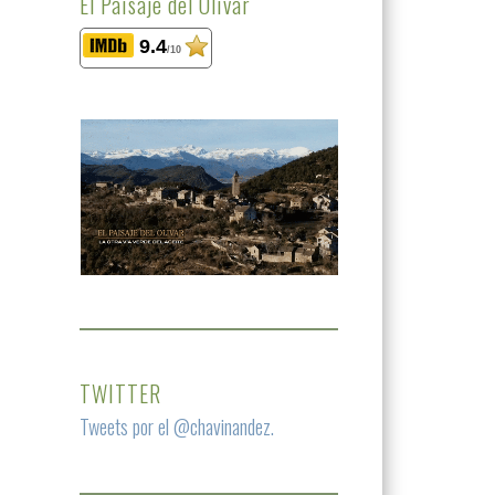
El Paisaje del Olivar
9.4
/10
TWITTER
Tweets por el @chavinandez.