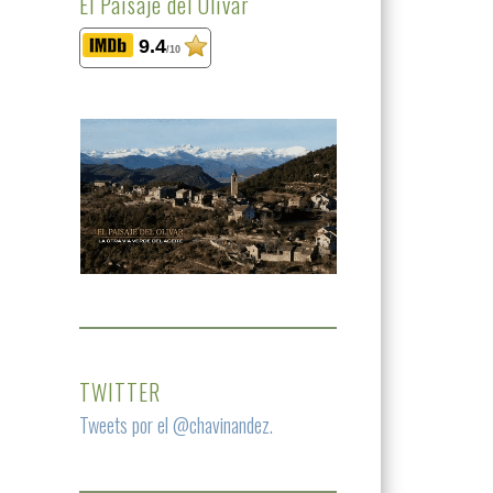
El Paisaje del Olivar
9.4
/10
TWITTER
Tweets por el @chavinandez.