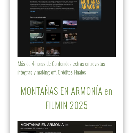
Más de 4 horas de Contenidos extras entrevistas
íntegras y making off, Créditos Finales
MONTAÑAS EN ARMONÍA en
FILMIN 2025