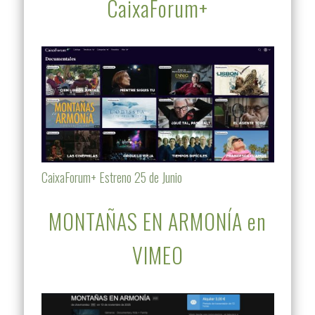
CaixaForum+
CaixaForum+ Estreno 25 de Junio
MONTAÑAS EN ARMONÍA en
VIMEO