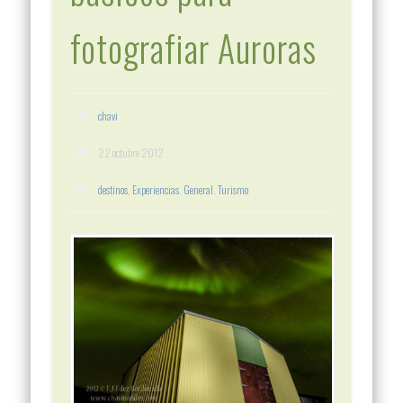
fotografiar Auroras
chavi
22 octubre 2012
destinos
,
Experiencias
,
General
,
Turismo