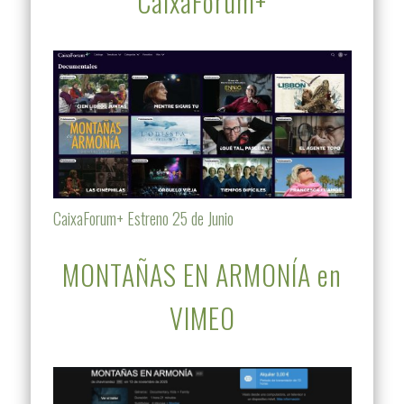
CaixaForum+
CaixaForum+ Estreno 25 de Junio
MONTAÑAS EN ARMONÍA en
VIMEO