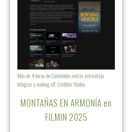
Más de 4 horas de Contenidos extras entrevistas
íntegras y making off, Créditos Finales
MONTAÑAS EN ARMONÍA en
FILMIN 2025