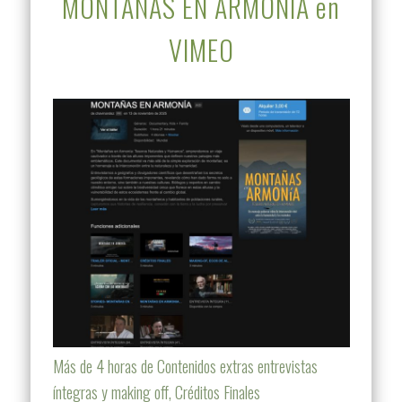
MONTAÑAS EN ARMONÍA en
VIMEO
Más de 4 horas de Contenidos extras entrevistas
íntegras y making off, Créditos Finales