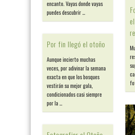
encanto. Vayas donde vayas
F
puedes descubrir …
e
r
Por fin llegó el otoño
Mu
re
Aunque incierto muchas
su
veces, por adivinar la semana
ca
exacta en que los bosques
fo
vestirán su mejor gala,
condicionados casi siempre
por la …
Fotografiar el Otoño,