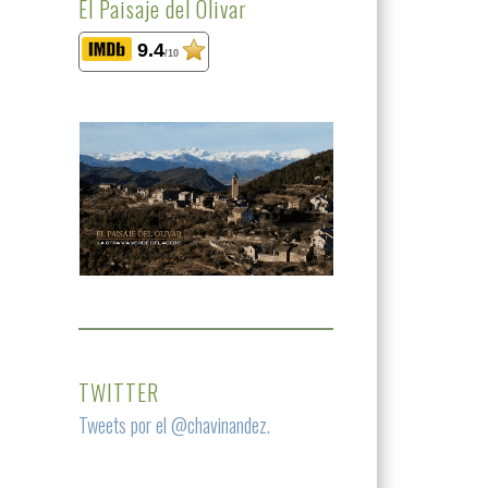
El Paisaje del Olivar
9.4
/10
TWITTER
Tweets por el @chavinandez.