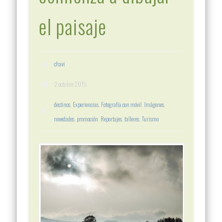
el paisaje
chavi
2 octubre 2015
destinos
,
Experiencias
,
Fotografía con móvil
,
Imágenes
,
novedades
,
promoción
,
Reportajes
,
talleres
,
Turismo