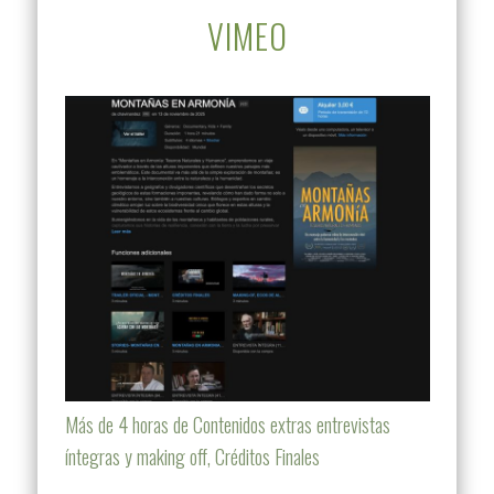
VIMEO
Más de 4 horas de Contenidos extras entrevistas
íntegras y making off, Créditos Finales