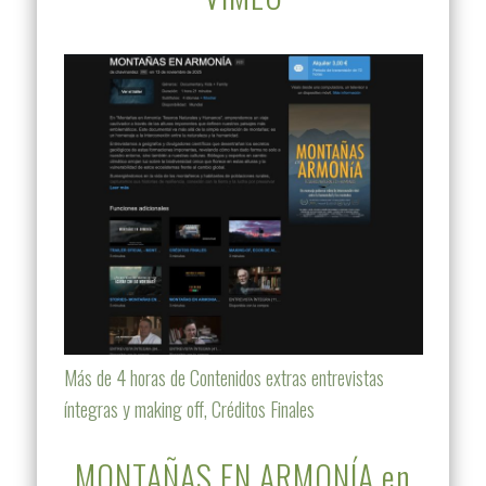
Más de 4 horas de Contenidos extras entrevistas
íntegras y making off, Créditos Finales
MONTAÑAS EN ARMONÍA en