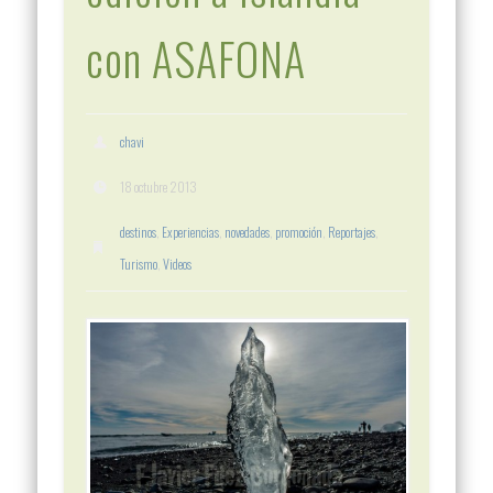
con ASAFONA
chavi
18 octubre 2013
destinos
,
Experiencias
,
novedades
,
promoción
,
Reportajes
,
Turismo
,
Videos