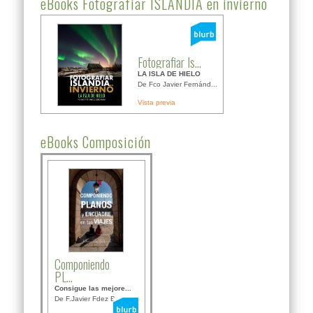
eBooks Fotografiar ISLANDIA en invierno
Fotografiar Is...
LA ISLA DE HIELO
De Fco Javier Fernánd...
Vista previa
eBooks Composición
Componiendo
PL...
Consigue las mejore...
De F.Javier Fdez Bor...