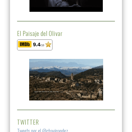
El Paisaje del Olivar
9.4
/10
TWITTER
Tweets por el @chavinandez.