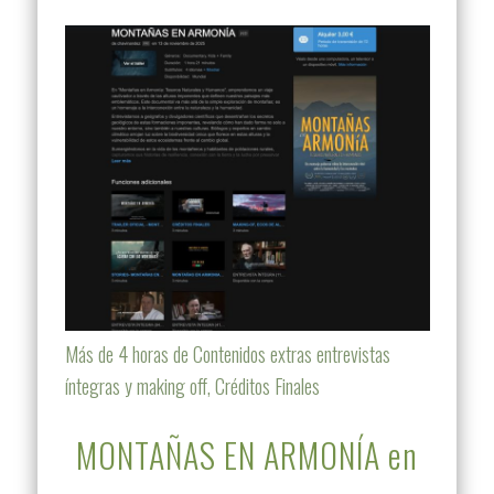
Más de 4 horas de Contenidos extras entrevistas
íntegras y making off, Créditos Finales
MONTAÑAS EN ARMONÍA en