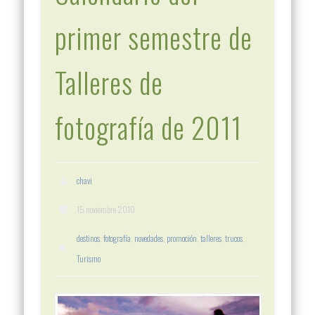
primer semestre de
Talleres de
fotografía de 2011
chavi
15 noviembre 2010
destinos
,
fotografía
,
novedades
,
promoción
,
talleres
,
trucos
,
Turismo