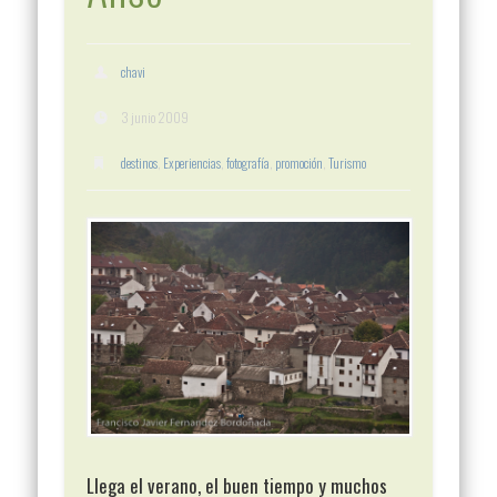
chavi
3 junio 2009
destinos
,
Experiencias
,
fotografía
,
promoción
,
Turismo
Llega el verano, el buen tiempo y muchos