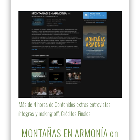
Más de 4 horas de Contenidos extras entrevistas
íntegras y making off, Créditos Finales
MONTAÑAS EN ARMONÍA en