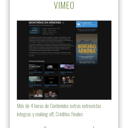
VIMEO
Más de 4 horas de Contenidos extras entrevistas
íntegras y making off, Créditos Finales