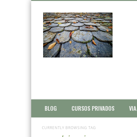
El arte de aprender a mirar
r
Pinterest
Flickr
Vimeo
Vimeo
Google+
LinkedIn
BLOG
CURSOS PRIVADOS
VI
CURRENTLY BROWSING TAG