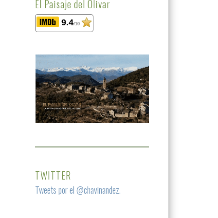
El Paisaje del Olivar
9.4
/10
TWITTER
Tweets por el @chavinandez.