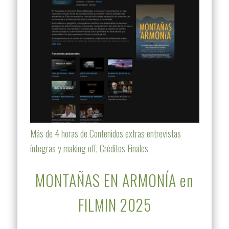
Más de 4 horas de Contenidos extras entrevistas
íntegras y making off, Créditos Finales
MONTAÑAS EN ARMONÍA en
FILMIN 2025