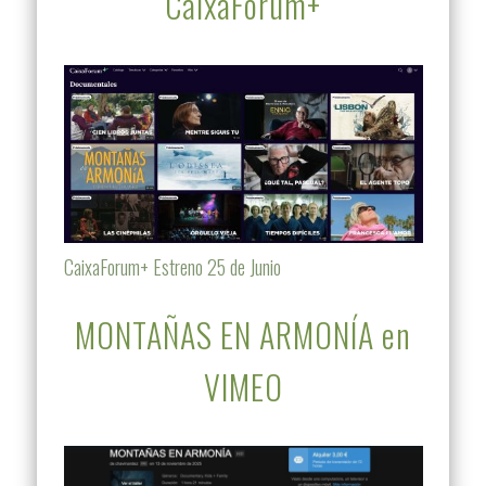
CaixaForum+
CaixaForum+ Estreno 25 de Junio
MONTAÑAS EN ARMONÍA en
VIMEO