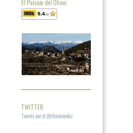
El Paisaje del Olivar
9.4
/10
TWITTER
Tweets por el @chavinandez.