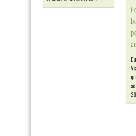
F
bo
p
a
Du
Vi
qu
se
20