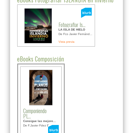
Fotografiar Is...
LA ISLA DE HIELO
De Fco Javier Fernánd...
Vista previa
eBooks Composición
Componiendo
PL...
Consigue las mejore...
De F.Javier Fdez Bor...