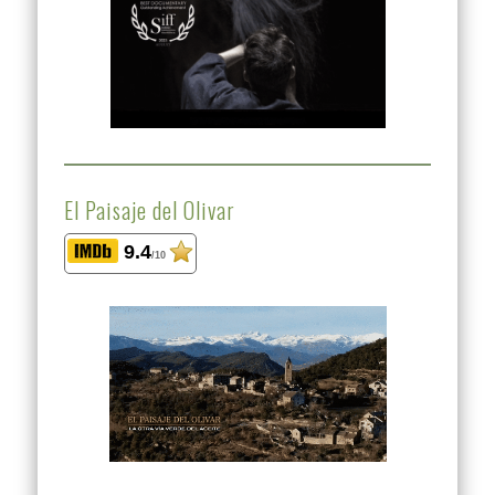
El Paisaje del Olivar
9.4
/10