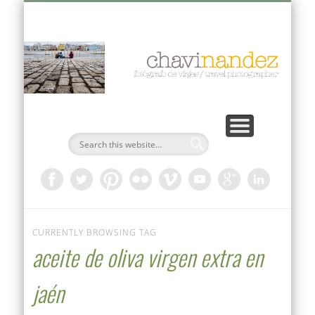
VIAJES FOTOGRÁFICOS 2026-2027
CURSOS PRIVADOS
PUBLICACIONES
DOCUMENTAL
AUTOR
BLOG
Ch
Fo
CURRENTLY BROWSING TAG
aceite de oliva virgen extra en
jaén