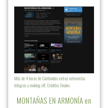
Más de 4 horas de Contenidos extras entrevistas
íntegras y making off, Créditos Finales
MONTAÑAS EN ARMONÍA en