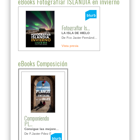
eBooks Fotografiar ISLANDIA en invierno
Fotografiar Is...
LA ISLA DE HIELO
De Fco Javier Fernánd...
Vista previa
eBooks Composición
Componiendo
PL...
Consigue las mejore...
De F.Javier Fdez Bor...