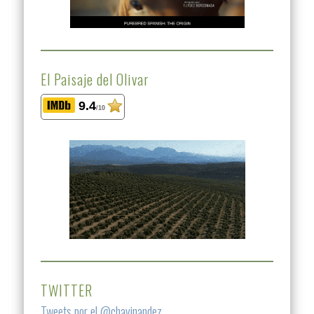
El Paisaje del Olivar
9.4
/10
TWITTER
Tweets por el @chavinandez.