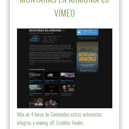
VIMEO
Más de 4 horas de Contenidos extras entrevistas
íntegras y making off, Créditos Finales