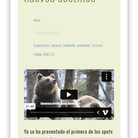
chavi
13 noviembre 2014
Experiencias
,
General
,
novedades
,
promoción
,
Turismo
,
Videos
,
Web 2.0
Ya se ha presentado el primero de los spots