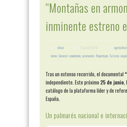
“Montañas en armoní
inminente estreno 
chavi
11 junio 2026
agricultur
aérea
,
General
,
novedades
,
promoción
,
Reportajes
,
Turismo
,
viajes
Tras un extenso recorrido, el documental
independiente. Este próximo
25 de junio
,
catálogo de la plataforma líder y de refere
España.
Un palmarés nacional e internac