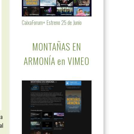
CaixaForum+ Estreno 25 de Junio
MONTAÑAS EN
ARMONÍA en VIMEO
da
al