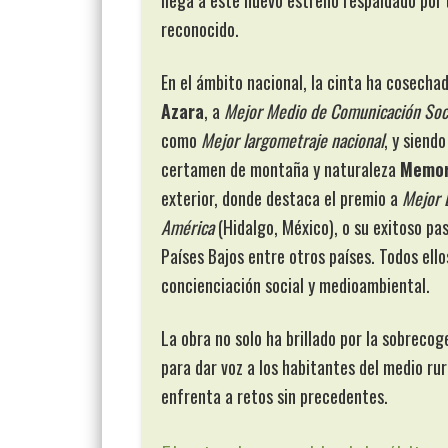
llega a este nuevo estreno respaldado por 
reconocido.
En el ámbito nacional, la cinta ha cosecha
Azara
, a
Mejor Medio de Comunicación Soci
como
Mejor largometraje nacional
, y sien
certamen de montaña y naturaleza
Memor
exterior, donde destaca el premio a
Mejor 
América
(Hidalgo, México), o su exitoso pas
Países Bajos entre otros países. Todos ell
concienciación social y medioambiental.
La obra no solo ha brillado por la sobreco
para dar voz a los habitantes del medio ru
enfrenta a retos sin precedentes.