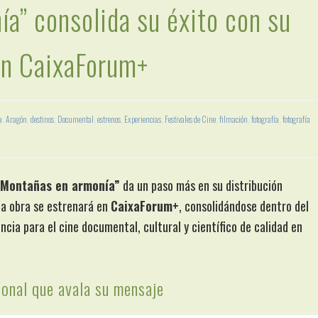
a” consolida su éxito con su
en CaixaForum+
a
,
Aragón
,
destinos
,
Documental
,
estrenos
,
Experiencias
,
Festivales de Cine
,
filmación
,
fotografía
,
fotografía
“Montañas en armonía”
da un paso más en su distribución
 la obra se estrenará en
CaixaForum+
, consolidándose dentro del
ncia para el cine documental, cultural y científico de calidad en
ional que avala su mensaje