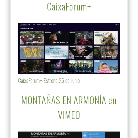
CaixaForum+
CaixaForum+ Estreno 25 de Junio
MONTAÑAS EN ARMONÍA en
VIMEO