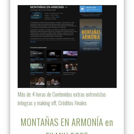
Más de 4 horas de Contenidos extras entrevistas
íntegras y making off, Créditos Finales
MONTAÑAS EN ARMONÍA en