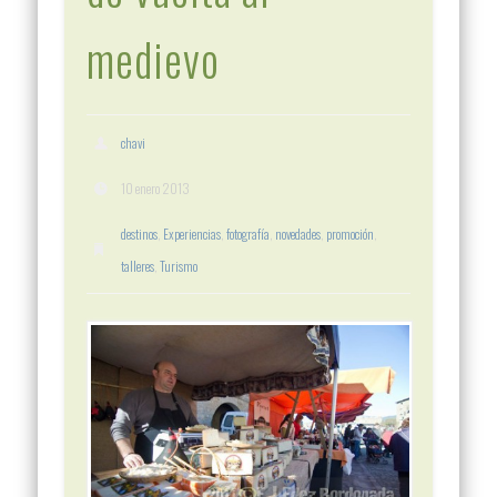
medievo
chavi
10 enero 2013
destinos
,
Experiencias
,
fotografía
,
novedades
,
promoción
,
talleres
,
Turismo