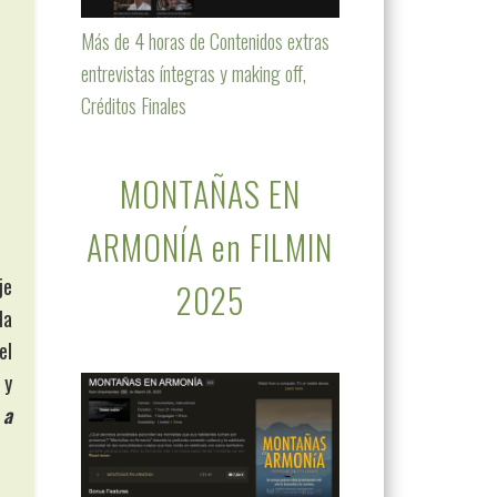
Más de 4 horas de Contenidos extras
entrevistas íntegras y making off,
Créditos Finales
MONTAÑAS EN
ARMONÍA en FILMIN
je
2025
la
el
 y
 a