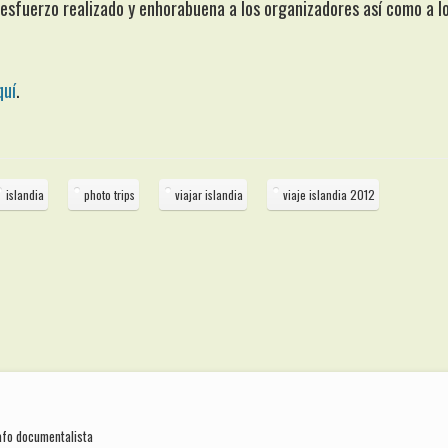
l esfuerzo realizado y enhorabuena a los organizadores así como a l
quí
.
islandia
photo trips
viajar islandia
viaje islandia 2012
rafo documentalista