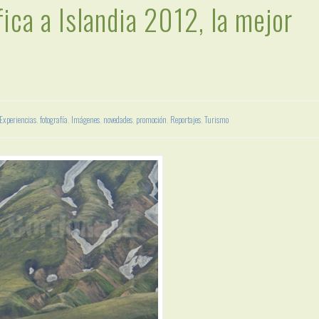
ica a Islandia 2012, la mejor
Experiencias
,
fotografía
,
Imágenes
,
novedades
,
promoción
,
Reportajes
,
Turismo