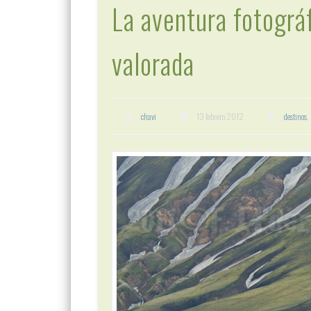
La aventura fotográf
valorada
chavi
13 febrero 2012
destinos
,