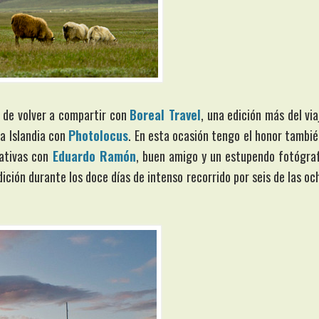
e de volver a compartir con
Boreal Travel
, una edición más del via
 a Islandia con
Photolocus
. En esta ocasión tengo el honor tambié
mativas con
Eduardo Ramón
, buen amigo y un estupendo fotógra
ción durante los doce días de intenso recorrido por seis de las oc