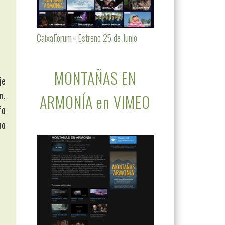
CaixaForum+ Estreno 25 de Junio
MONTAÑAS EN
je
n,
ARMONÍA en VIMEO
fo
ho