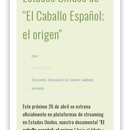
“El Caballo Español;
el origen”
chavi
25 abril 2024
Documental
,
Festivales de Cine
,
General
,
novedades
,
promoción
Este próximo 26 de abril se estrena
oficialmente en plataformas de streaming
en Estados Unidos, nuestro documental “
El
caballo español; el origen
” bajo el título ;