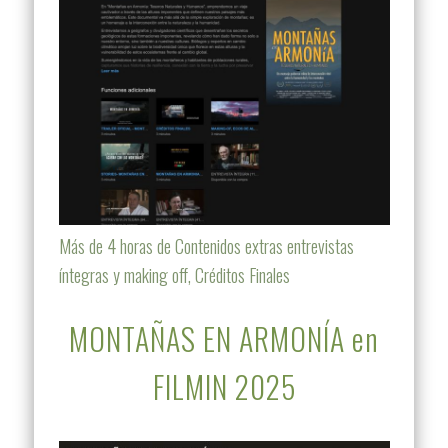
Más de 4 horas de Contenidos extras entrevistas
íntegras y making off, Créditos Finales
MONTAÑAS EN ARMONÍA en
FILMIN 2025