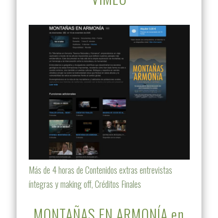
Más de 4 horas de Contenidos extras entrevistas
íntegras y making off, Créditos Finales
MONTAÑAS EN ARMONÍA en