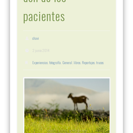
pacientes
chavi
2 junio 2014
Experiencias
,
fotografía
,
General
,
libros
,
Reportajes
,
trucos