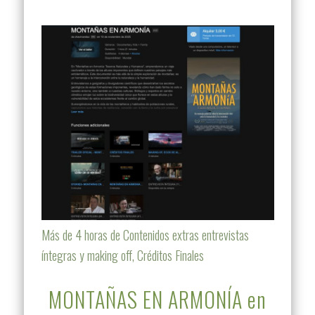
Más de 4 horas de Contenidos extras entrevistas
íntegras y making off, Créditos Finales
MONTAÑAS EN ARMONÍA en