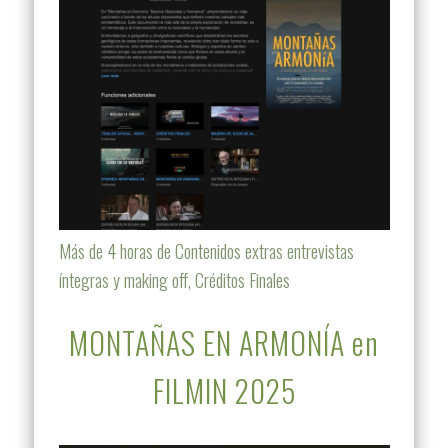
Más de 4 horas de Contenidos extras entrevistas
íntegras y making off, Créditos Finales
MONTAÑAS EN ARMONÍA en
FILMIN 2025