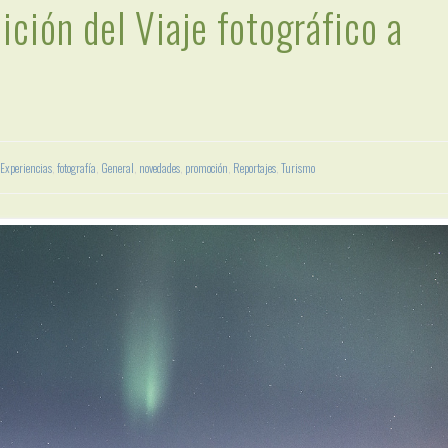
ición del Viaje fotográfico a
Experiencias
,
fotografía
,
General
,
novedades
,
promoción
,
Reportajes
,
Turismo