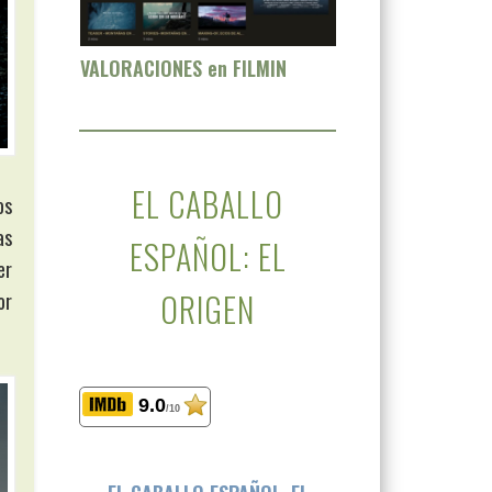
VALORACIONES en FILMIN
EL CABALLO
os
as
ESPAÑOL: EL
er
ORIGEN
or
9.0
/10