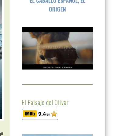
EL CABALLO ESPAÑOL, EL
ORIGEN
El Paisaje del Olivar
9.4
/10
0º