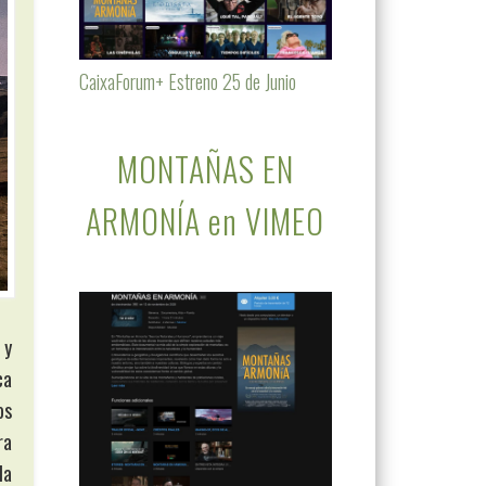
CaixaForum+ Estreno 25 de Junio
MONTAÑAS EN
ARMONÍA en VIMEO
 y
ca
os
ra
la