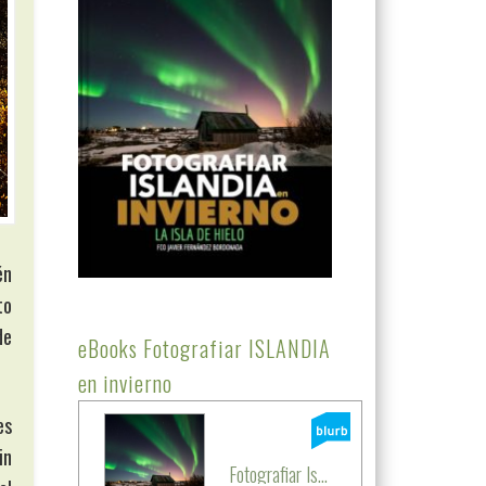
én
to
de
eBooks Fotografiar ISLANDIA
en invierno
es
in
Fotografiar Is...