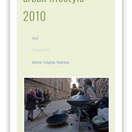
2010
chavi
31 enero 2010
destinos
,
Imágenes
,
Reportajes