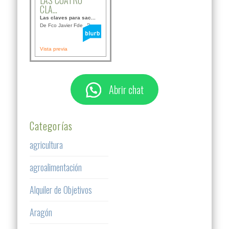
LAS CUATRO
CLA...
Las claves para sac...
De Fco Javier Fdez B...
Vista previa
Abrir chat
Categorías
agricultura
agroalimentación
Alquiler de Objetivos
Aragón