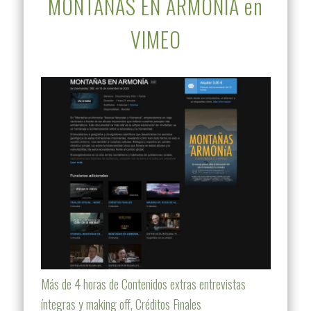
MONTAÑAS EN ARMONÍA en
VIMEO
Más de 4 horas de Contenidos extras entrevistas
íntegras y making off, Créditos Finales