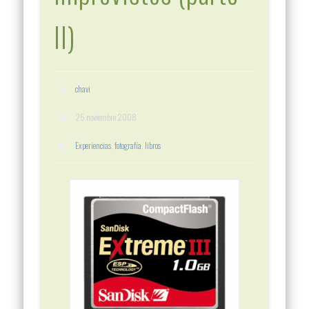
II)
chavi
25 noviembre 2008
Experiencias
,
fotografía
,
libros