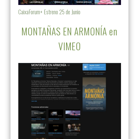
CaixaForum+ Estreno 25 de Junio
MONTAÑAS EN ARMONÍA en
VIMEO