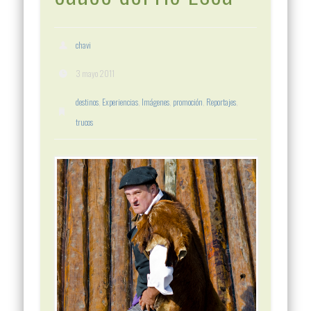
chavi
3 mayo 2011
destinos
,
Experiencias
,
Imágenes
,
promoción
,
Reportajes
,
trucos