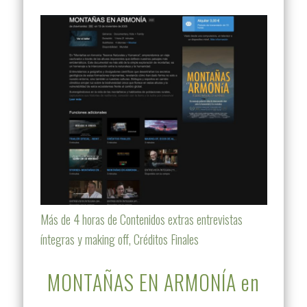
Más de 4 horas de Contenidos extras entrevistas
íntegras y making off, Créditos Finales
MONTAÑAS EN ARMONÍA en