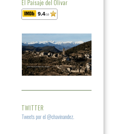
El Paisaje del Olivar
9.4
/10
TWITTER
Tweets por el @chavinandez.