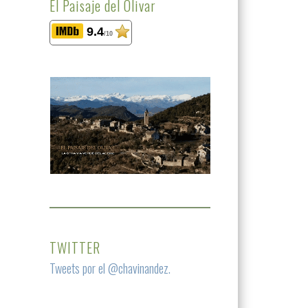
El Paisaje del Olivar
9.4
/10
TWITTER
Tweets por el @chavinandez.