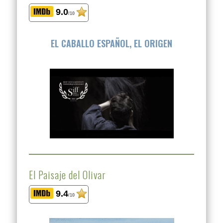
9.0
/10
EL CABALLO ESPAÑOL, EL ORIGEN
El Paisaje del Olivar
9.4
/10