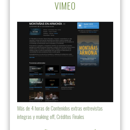
VIMEO
Más de 4 horas de Contenidos extras entrevistas
íntegras y making off, Créditos Finales