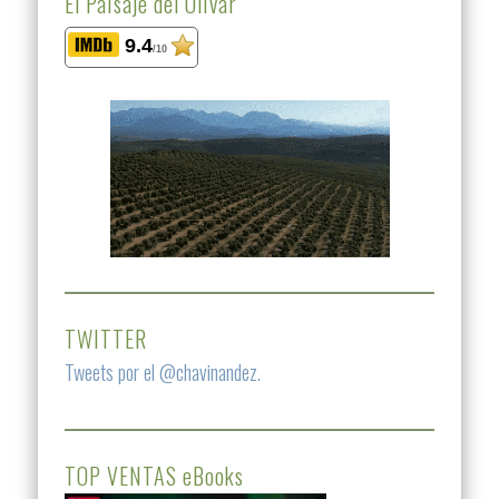
El Paisaje del Olivar
9.4
/10
TWITTER
Tweets por el @chavinandez.
TOP VENTAS eBooks