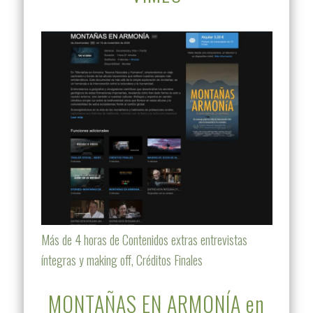
Más de 4 horas de Contenidos extras entrevistas
íntegras y making off, Créditos Finales
MONTAÑAS EN ARMONÍA en