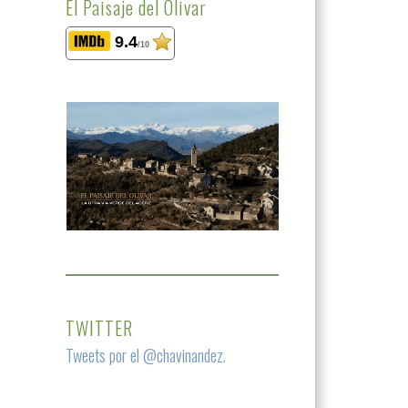
El Paisaje del Olivar
9.4
/10
TWITTER
Tweets por el @chavinandez.