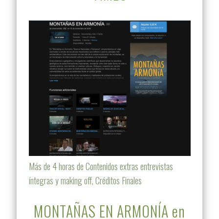
Más de 4 horas de Contenidos extras entrevistas
íntegras y making off, Créditos Finales
MONTAÑAS EN ARMONÍA en