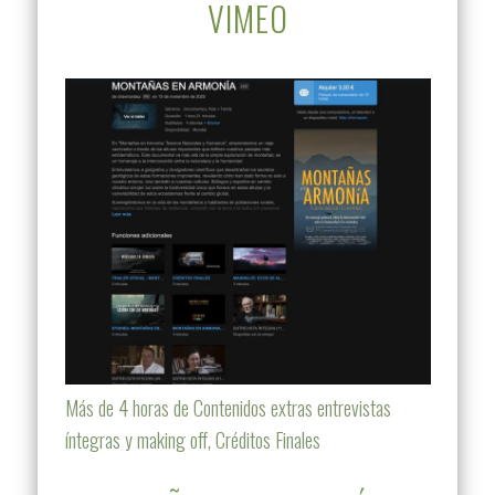
VIMEO
Más de 4 horas de Contenidos extras entrevistas
íntegras y making off, Créditos Finales