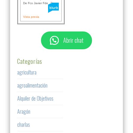
De Fco Javier Fdez B...
Vista previa
Abrir chat
Categorías
agricultura
agroalimentación
Alquiler de Objetivos
Aragón
charlas