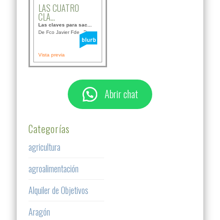
LAS CUATRO
CLA...
Las claves para sac...
De Fco Javier Fdez B...
Vista previa
Abrir chat
Categorías
agricultura
agroalimentación
Alquiler de Objetivos
Aragón