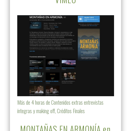
Más de 4 horas de Contenidos extras entrevistas
íntegras y making off, Créditos Finales
MONTAÑAS EN ARMONÍA en