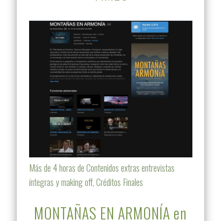
Más de 4 horas de Contenidos extras entrevistas
íntegras y making off, Créditos Finales
MONTAÑAS EN ARMONÍA en