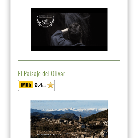
El Paisaje del Olivar
9.4
/10